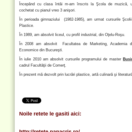
Începând cu clasa întâi m-am înscris la Şcola de muzică,
cochetat cu pianul vreo 3 anişori.
În perioada gimnaziului (1982-1985), am urmat cursurile Şcoli
Plastice.
În 1989, am absolvit liceul, cu profil industrial, din Oţelu-Roşu.
În 2008 am absolvit Facultatea de Marketing, Academia d
Economice din Bucureşti.
În iulie 2010 am absolvit cursurile programului de master
Busi
cadrul Facultăţii de Comerţ.
În prezent mă dezvolt prin lucrări plastice, artă culinară şi literatur
Noile retete le gasiti aici:
http://retete.panacris.ro/