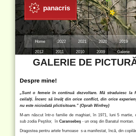
panacris
Home
2022
2021
2020
2019
2012
2011
2010
2009
Galerie
GALERIE DE PICTUR
Link-uri
Contact
2023
Despre mine!
„Sunt o femeie în continuă dezvoltare. Mă straduiesc la f
ceilalţi. Încerc să învăţ din orice conflict, din orice experien
nu este niciodată plictisitoare.” (Oprah Winfrey)
M-am născut într-o familie de maghiari, în 1971, luni 5 martie, 
sub zodia Pe
ş
tilor, în
Caransebeş
- un oraş din Banatul montan.
Dragostea pentru artele frumoase s-a manifestat, încă, din copilăr