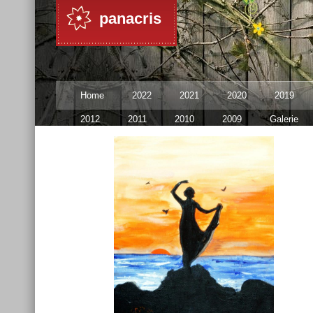
panacris
Home
2022
2021
2020
2019
2012
2011
2010
2009
Galerie
Link-uri
Contact
2023