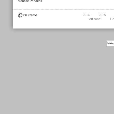
creat de Panacris
2014
2015
Artizanat
Co
Make