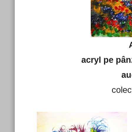
acryl pe pân
au
colec